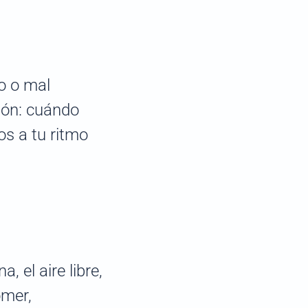
o o mal
ión: cuándo
s a tu ritmo
, el aire libre,
omer,