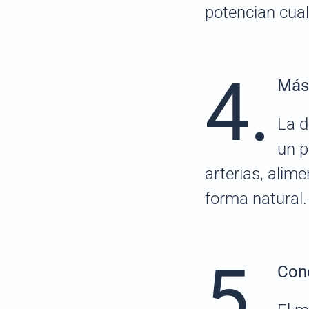
potencian cual
4.
Más 
La d
un p
arterias, alim
forma natural.
5.
Con