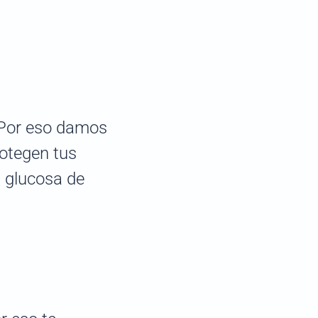
. Por eso damos
rotegen tus
u glucosa de