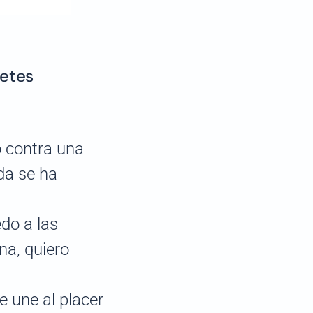
betes
o contra una
da se ha
edo a las
na, quiero
e une al placer