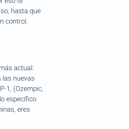
r eso te
so, hasta que
n control.
 más actual:
a las nuevas
P-1, (Ozempic,
o específico
minas, eres