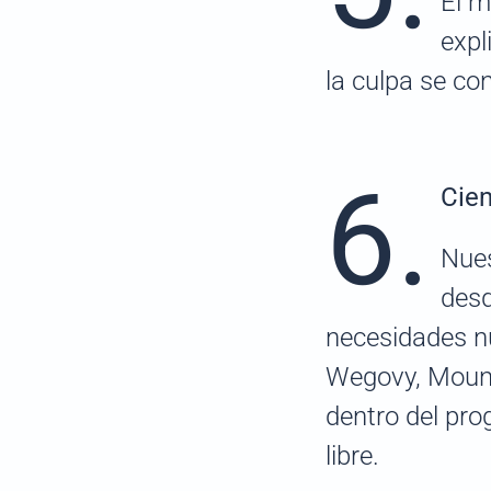
El m
expl
la culpa se co
6.
Cien
Nues
desd
necesidades n
Wegovy, Mounj
dentro del pro
libre.