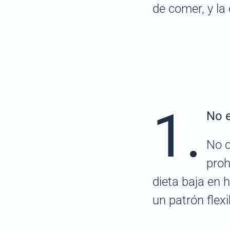
de comer, y la
1.
No e
No c
proh
dieta baja en 
un patrón flexi