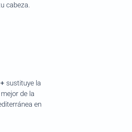
tu cabeza.
D+
sustituye la
 mejor de la
editerránea en