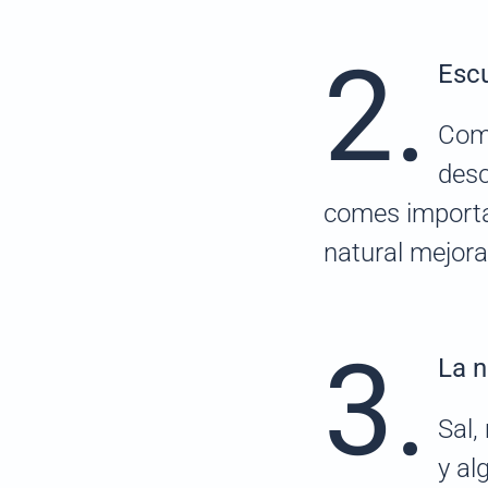
2.
Escu
Come
desc
comes importa
natural mejora 
3.
La n
Sal,
y al