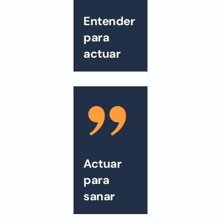
Entender
para
actuar
Actuar
para
sanar